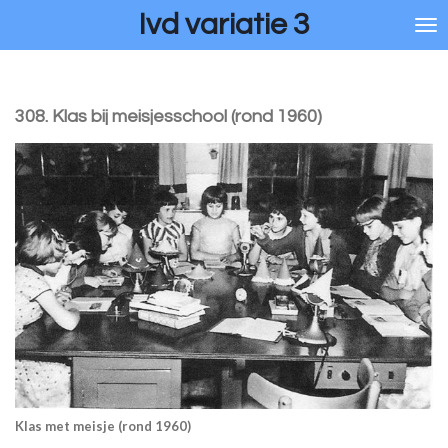
Ivd variatie 3
Ga
direct
naar
de
hoofdinhoud
308. Klas bij meisjesschool (rond 1960)
Klas met meisje (rond 1960)