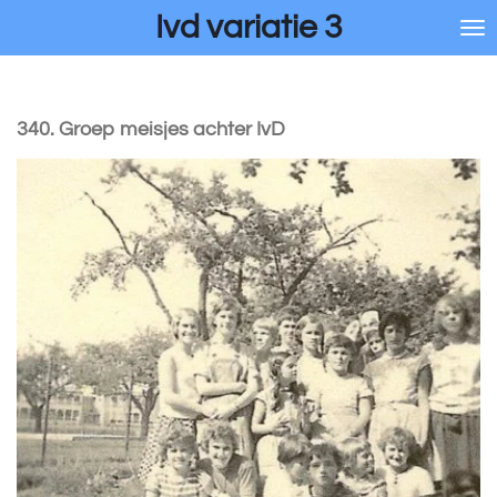
Ivd variatie 3
Ga
direct
naar
de
hoofdinhoud
340. Groep meisjes achter IvD