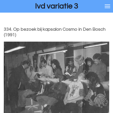
Ivd variatie 3
Ga
direct
naar
de
hoofdinhoud
334. Op bezoek bij kapsalon Cosmo in Den Bosch
(1991)