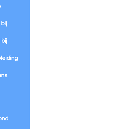
e
bij
bij
leiding
ens
rond