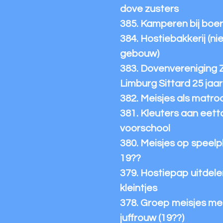
dove zusters
385. Kamperen bij boer
384. Hostiebakkerij (n
gebouw)
383. Dovenvereniging 
Limburg Sittard 25 jaar
382. Meisjes als matro
381. Kleuters aan eetta
voorschool
380. Meisjes op speelp
19??
379. Hostiepap uitdelen
kleintjes
378. Groep meisjes me
juffrouw (19??)