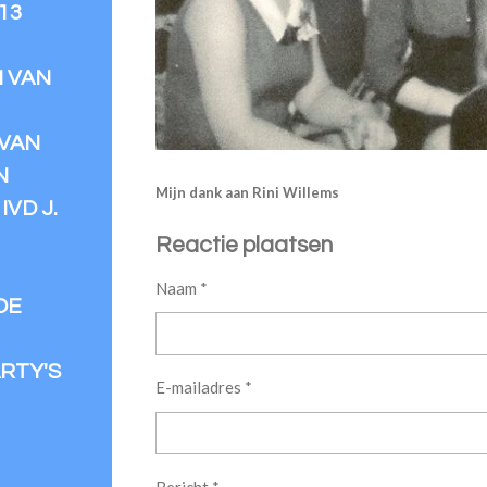
13
N VAN
VAN
N
Mijn dank aan Rini Willems
VD J.
Reactie plaatsen
Naam *
DE
RTY'S
E-mailadres *
Bericht *