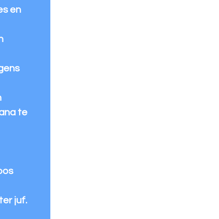
es en
n
ngens
n
ana te
bos
er juf.