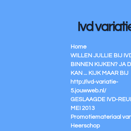
Ga
direct
naar
Ivd variati
de
hoofdinhoud
Home
WILLEN JULLIE BIJ IV
BINNEN KIJKEN? JA 
KAN ... KIJK MAAR BIJ
http://ivd-variatie-
5.jouwweb.nl/
GESLAAGDE IVD-REUN
MEI 2013
Promotiemateriaal va
Heerschop