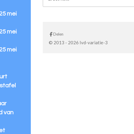
 25 mei
 25 mei
Delen
© 2013 - 2026 Ivd-variatie-3
 25 mei
urt
stafel
aar
d van
et