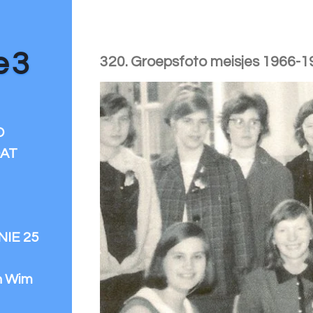
e 3
320. Groepsfoto meisjes 1966-1
D
DAT
IE 25
n Wim