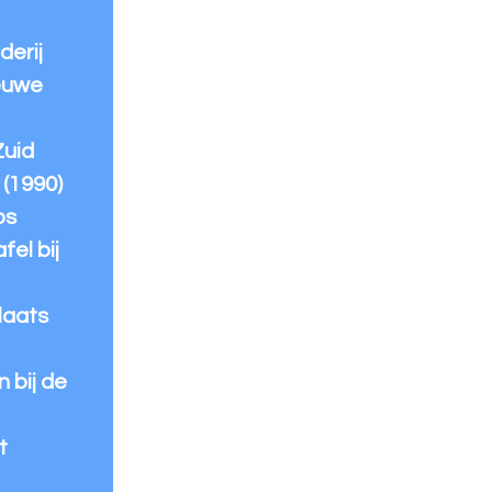
derij
ieuwe
Zuid
 (1990)
os
fel bij
laats
 bij de
t