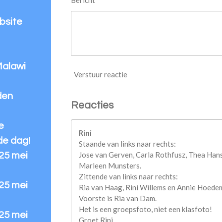
bsite
Malawi
Verstuur reactie
den
Reacties
e
Rini
de dag!
Staande van links naar rechts:
Jose van Gerven, Carla Rothfusz, Thea Hans
 25 mei
Marleen Munsters.
Zittende van links naar rechts:
 25 mei
Ria van Haag, Rini Willems en Annie Hoede
Voorste is Ria van Dam.
Het is een groepsfoto, niet een klasfoto!
 25 mei
Groet Rini.