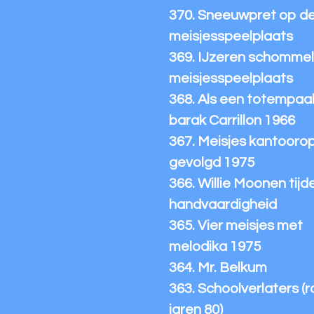
370. Sneeuwpret op d
meisjesspeelplaats
369. IJzeren schommel 
meisjesspeelplaats
368. Als een totempaal 
barak Carrillon 1966
367. Meisjes kantoorop
gevolgd 1975
366. Willie Moonen tijd
handvaardigheid
365. Vier meisjes met
melodika 1975
364. Mr. Belkum
363. Schoolverlaters (
jaren 80)