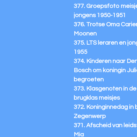
377. Groepsfoto meisj
jongens 1950-1951
376. Trotse Oma Carie
Moonen
375. LTS leraren en jo
1955
374. Kinderen naar De
Bosch om koningin Juli
begroeten
373. Klasgenoten in de
brugklas meisjes
372. Koninginnedag in 
Zegenwerp
371. Afscheid van leidst
Mia