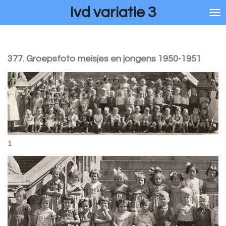
Ivd variatie 3
Ga
direct
naar
de
hoofdinhoud
377. Groepsfoto meisjes en jongens 1950-1951
1