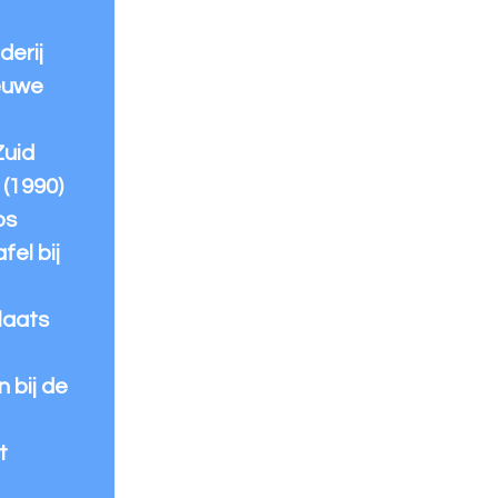
derij
ieuwe
Zuid
 (1990)
os
fel bij
laats
 bij de
t