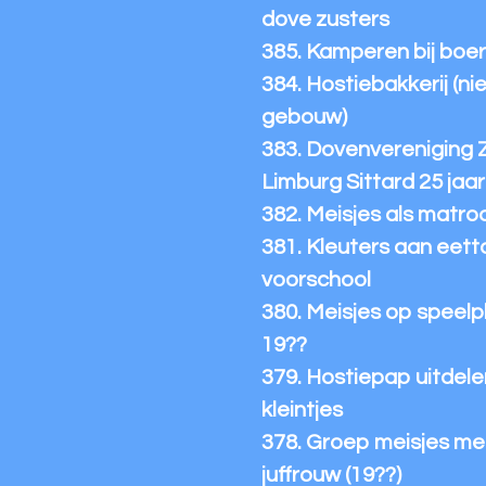
dove zusters
385. Kamperen bij boer
384. Hostiebakkerij (n
gebouw)
383. Dovenvereniging 
Limburg Sittard 25 jaar
382. Meisjes als matro
381. Kleuters aan eetta
voorschool
380. Meisjes op speelp
19??
379. Hostiepap uitdelen
kleintjes
378. Groep meisjes me
juffrouw (19??)