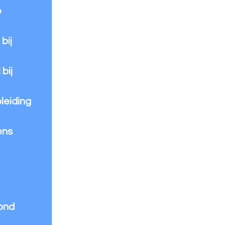
e
bij
bij
leiding
ens
rond