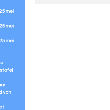
 25 mei
 25 mei
 25 mei
urt
stafel
aar
d van
et