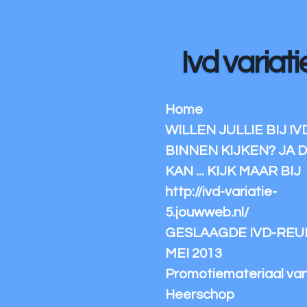
Ga
direct
naar
Ivd variati
de
hoofdinhoud
Home
WILLEN JULLIE BIJ IV
BINNEN KIJKEN? JA 
KAN ... KIJK MAAR BIJ
http://ivd-variatie-
5.jouwweb.nl/
GESLAAGDE IVD-REUN
MEI 2013
Promotiemateriaal va
Heerschop