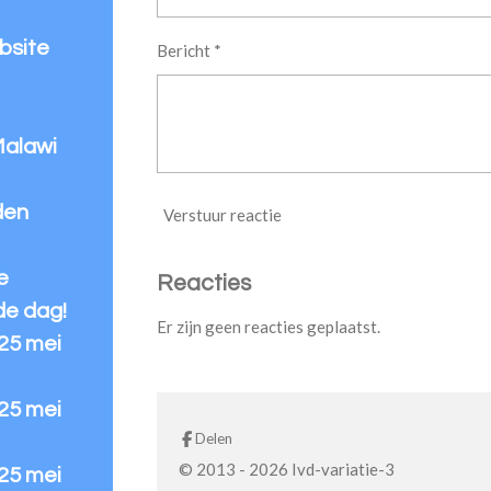
bsite
Bericht *
Malawi
den
Verstuur reactie
e
Reacties
de dag!
Er zijn geen reacties geplaatst.
 25 mei
 25 mei
Delen
© 2013 - 2026 Ivd-variatie-3
 25 mei