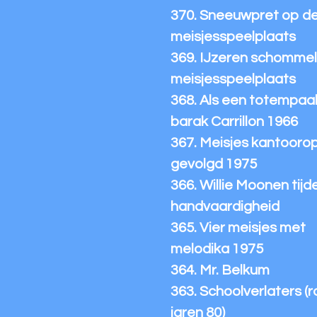
370. Sneeuwpret op d
meisjesspeelplaats
369. IJzeren schommel 
meisjesspeelplaats
368. Als een totempaal 
barak Carrillon 1966
367. Meisjes kantoorop
gevolgd 1975
366. Willie Moonen tijd
handvaardigheid
365. Vier meisjes met
melodika 1975
364. Mr. Belkum
363. Schoolverlaters (
jaren 80)