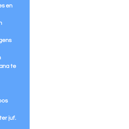
es en
n
ngens
n
ana te
bos
er juf.