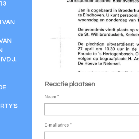
13
N VAN
VAN
N
VD J.
Reactie plaatsen
DE
Naam *
RTY'S
E-mailadres *