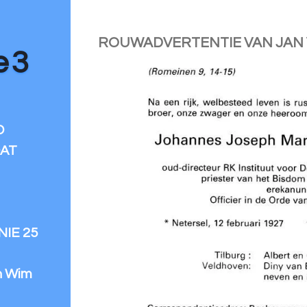
ROUWADVERTENTIE VAN JAN
e 3
D
DAT
IE 25
n Wim