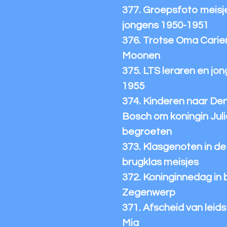
377. Groepsfoto meisj
jongens 1950-1951
376. Trotse Oma Carie
Moonen
375. LTS leraren en jo
1955
374. Kinderen naar De
Bosch om koningin Juli
begroeten
373. Klasgenoten in de
brugklas meisjes
372. Koninginnedag in 
Zegenwerp
371. Afscheid van leidst
Mia