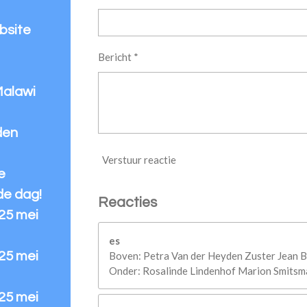
bsite
Bericht *
Malawi
den
Verstuur reactie
e
de dag!
Reacties
 25 mei
es
Boven: Petra Van der Heyden Zuster Jean B
 25 mei
Onder: Rosalinde Lindenhof Marion Smitsma
 25 mei