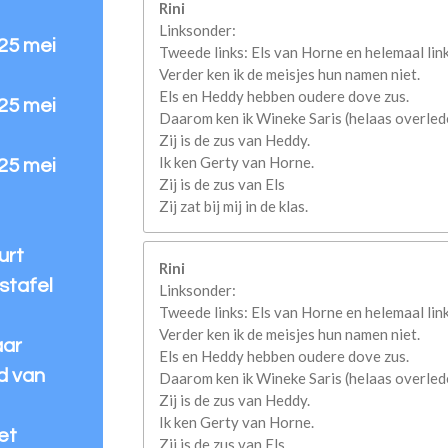
Rini
Linksonder:
 25 mei
Tweede links: Els van Horne en helemaal link
Verder ken ik de meisjes hun namen niet.
Els en Heddy hebben oudere dove zus.
 25 mei
Daarom ken ik Wineke Saris (helaas overled
Zij is de zus van Heddy.
Ik ken Gerty van Horne.
 25 mei
Zij is de zus van Els
Zij zat bij mij in de klas.
urt
Rini
stafel
Linksonder:
Tweede links: Els van Horne en helemaal link
Verder ken ik de meisjes hun namen niet.
aar
Els en Heddy hebben oudere dove zus.
d van
Daarom ken ik Wineke Saris (helaas overled
Zij is de zus van Heddy.
Ik ken Gerty van Horne.
et
Zij is de zus van Els