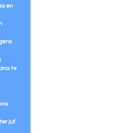
es en
n
ngens
n
ana te
bos
er juf.