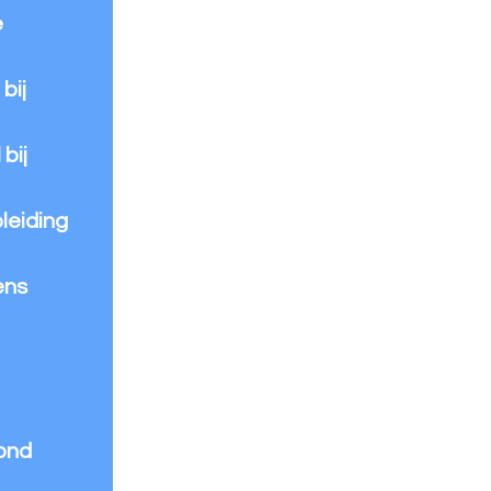
e
bij
bij
leiding
ens
rond