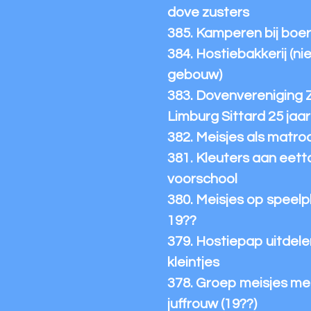
dove zusters
385. Kamperen bij boer
384. Hostiebakkerij (n
gebouw)
383. Dovenvereniging 
Limburg Sittard 25 jaar
382. Meisjes als matro
381. Kleuters aan eetta
voorschool
380. Meisjes op speelp
19??
379. Hostiepap uitdelen
kleintjes
378. Groep meisjes me
juffrouw (19??)