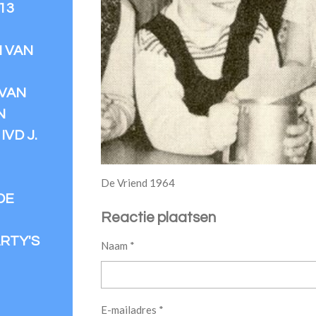
13
N VAN
VAN
N
VD J.
De Vriend 1964
DE
Reactie plaatsen
RTY'S
Naam *
E-mailadres *