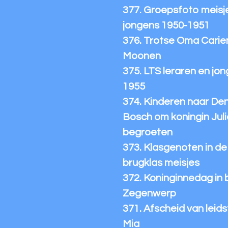
377. Groepsfoto meisj
jongens 1950-1951
376. Trotse Oma Carie
Moonen
375. LTS leraren en jo
1955
374. Kinderen naar De
Bosch om koningin Juli
begroeten
373. Klasgenoten in de
brugklas meisjes
372. Koninginnedag in 
Zegenwerp
371. Afscheid van leidst
Mia