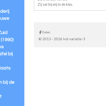
Zij zat bij mij in de klas.
derij
ieuwe
Delen
Zuid
© 2013 - 2026 Ivd-variatie-3
 (1990)
os
fel bij
laats
 bij de
t