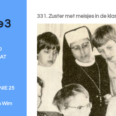
331. Zuster met meisjes in de kl
e 3
D
DAT
IE 25
n Wim