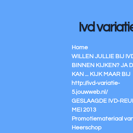
Ga
direct
naar
Ivd variati
de
hoofdinhoud
Home
WILLEN JULLIE BIJ IV
BINNEN KIJKEN? JA 
KAN ... KIJK MAAR BIJ
http://ivd-variatie-
5.jouwweb.nl/
GESLAAGDE IVD-REUN
MEI 2013
Promotiemateriaal va
Heerschop