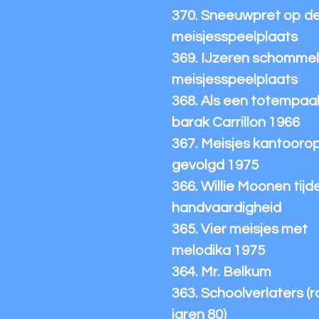
370. Sneeuwpret op d
meisjesspeelplaats
369. IJzeren schommel 
meisjesspeelplaats
368. Als een totempaal 
barak Carrillon 1966
367. Meisjes kantoorop
gevolgd 1975
366. Willie Moonen tijd
handvaardigheid
365. Vier meisjes met
melodika 1975
364. Mr. Belkum
363. Schoolverlaters (
jaren 80)