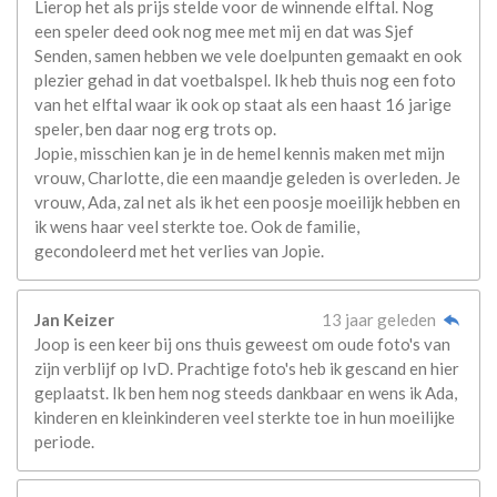
Lierop het als prijs stelde voor de winnende elftal. Nog
een speler deed ook nog mee met mij en dat was Sjef
Senden, samen hebben we vele doelpunten gemaakt en ook
plezier gehad in dat voetbalspel. Ik heb thuis nog een foto
van het elftal waar ik ook op staat als een haast 16 jarige
speler, ben daar nog erg trots op.
Jopie, misschien kan je in de hemel kennis maken met mijn
vrouw, Charlotte, die een maandje geleden is overleden. Je
vrouw, Ada, zal net als ik het een poosje moeilijk hebben en
ik wens haar veel sterkte toe. Ook de familie,
gecondoleerd met het verlies van Jopie.
Jan Keizer
13 jaar geleden
Joop is een keer bij ons thuis geweest om oude foto's van
zijn verblijf op IvD. Prachtige foto's heb ik gescand en hier
geplaatst. Ik ben hem nog steeds dankbaar en wens ik Ada,
kinderen en kleinkinderen veel sterkte toe in hun moeilijke
periode.