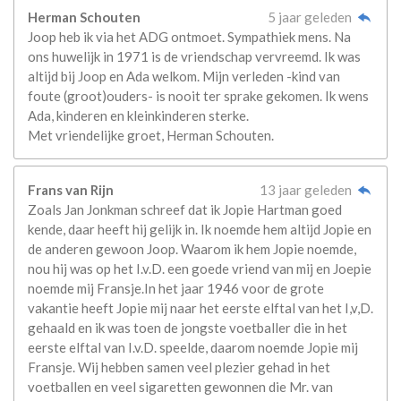
Herman Schouten
5 jaar geleden
Joop heb ik via het ADG ontmoet. Sympathiek mens. Na
ons huwelijk in 1971 is de vriendschap vervreemd. Ik was
altijd bij Joop en Ada welkom. Mijn verleden -kind van
foute (groot)ouders- is nooit ter sprake gekomen. Ik wens
Ada, kinderen en kleinkinderen sterke.
Met vriendelijke groet, Herman Schouten.
Frans van Rijn
13 jaar geleden
Zoals Jan Jonkman schreef dat ik Jopie Hartman goed
kende, daar heeft hij gelijk in. Ik noemde hem altijd Jopie en
de anderen gewoon Joop. Waarom ik hem Jopie noemde,
nou hij was op het I.v.D. een goede vriend van mij en Joepie
noemde mij Fransje.In het jaar 1946 voor de grote
vakantie heeft Jopie mij naar het eerste elftal van het I,v,D.
gehaald en ik was toen de jongste voetballer die in het
eerste elftal van I.v.D. speelde, daarom noemde Jopie mij
Fransje. Wij hebben samen veel plezier gehad in het
voetballen en veel sigaretten gewonnen die Mr. van