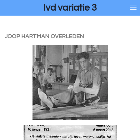
Ivd variatie 3
Ga
direct
naar
de
hoofdinhoud
JOOP HARTMAN OVERLEDEN