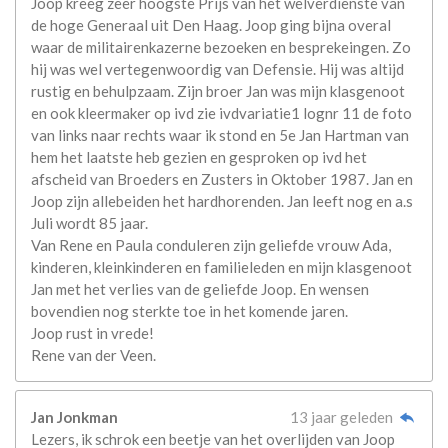
Joop kreeg zeer hoogste Prijs van het welverdienste van
de hoge Generaal uit Den Haag. Joop ging bijna overal
waar de militairenkazerne bezoeken en besprekeingen. Zo
hij was wel vertegenwoordig van Defensie. Hij was altijd
rustig en behulpzaam. Zijn broer Jan was mijn klasgenoot
en ook kleermaker op ivd zie ivdvariatie1 lognr 11 de foto
van links naar rechts waar ik stond en 5e Jan Hartman van
hem het laatste heb gezien en gesproken op ivd het
afscheid van Broeders en Zusters in Oktober 1987. Jan en
Joop zijn allebeiden het hardhorenden. Jan leeft nog en a.s
Juli wordt 85 jaar.
Van Rene en Paula conduleren zijn geliefde vrouw Ada,
kinderen, kleinkinderen en familieleden en mijn klasgenoot
Jan met het verlies van de geliefde Joop. En wensen
bovendien nog sterkte toe in het komende jaren.
Joop rust in vrede!
Rene van der Veen.
Jan Jonkman
13 jaar geleden
Lezers, ik schrok een beetje van het overlijden van Joop