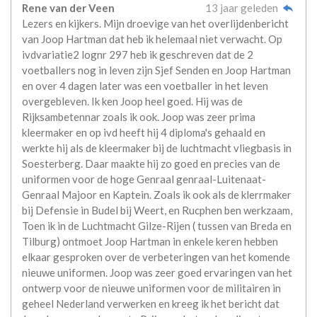
Rene van der Veen
13 jaar geleden
Lezers en kijkers. Mijn droevige van het overlijdenbericht
van Joop Hartman dat heb ik helemaal niet verwacht. Op
ivdvariatie2 lognr 297 heb ik geschreven dat de 2
voetballers nog in leven zijn Sjef Senden en Joop Hartman
en over 4 dagen later was een voetballer in het leven
overgebleven. Ik ken Joop heel goed. Hij was de
Rijksambetennar zoals ik ook. Joop was zeer prima
kleermaker en op ivd heeft hij 4 diploma's gehaald en
werkte hij als de kleermaker bij de luchtmacht vliegbasis in
Soesterberg. Daar maakte hij zo goed en precies van de
uniformen voor de hoge Genraal genraal-Luitenaat-
Genraal Majoor en Kaptein. Zoals ik ook als de klerrmaker
bij Defensie in Budel bij Weert, en Rucphen ben werkzaam,
Toen ik in de Luchtmacht Gilze-Rijen ( tussen van Breda en
Tilburg) ontmoet Joop Hartman in enkele keren hebben
elkaar gesproken over de verbeteringen van het komende
nieuwe uniformen. Joop was zeer goed ervaringen van het
ontwerp voor de nieuwe uniformen voor de militairen in
geheel Nederland verwerken en kreeg ik het bericht dat