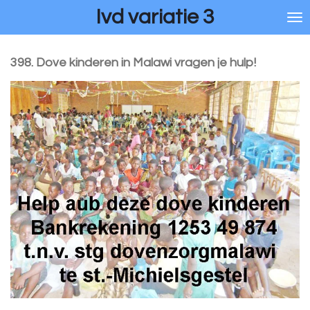
Ivd variatie 3
Ga
direct
naar
de
398. Dove kinderen in Malawi vragen je hulp!
hoofdinhoud