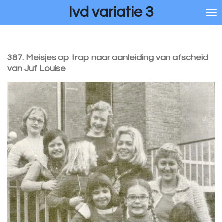
Ivd variatie 3
Ga
direct
naar
de
hoofdinhoud
387. Meisjes op trap naar aanleiding van afscheid
van Juf Louise