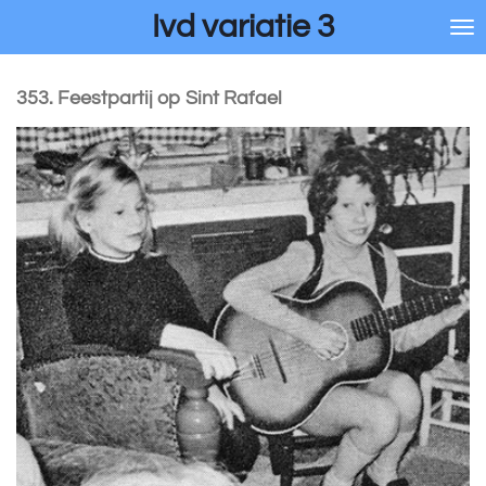
Ivd variatie 3
Ga
direct
naar
de
353. Feestpartij op Sint Rafael
hoofdinhoud