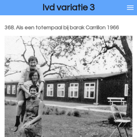
Ivd variatie 3
Ga
direct
naar
de
368. Als een totempaal bij barak Carrillon 1966
hoofdinhoud