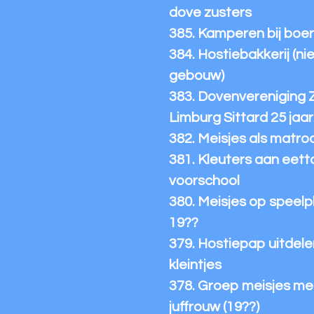
dove zusters
385. Kamperen bij boer
384. Hostiebakkerij (n
gebouw)
383. Dovenvereniging 
Limburg Sittard 25 jaar
382. Meisjes als matro
381. Kleuters aan eetta
voorschool
380. Meisjes op speelp
19??
379. Hostiepap uitdelen
kleintjes
378. Groep meisjes me
juffrouw (19??)