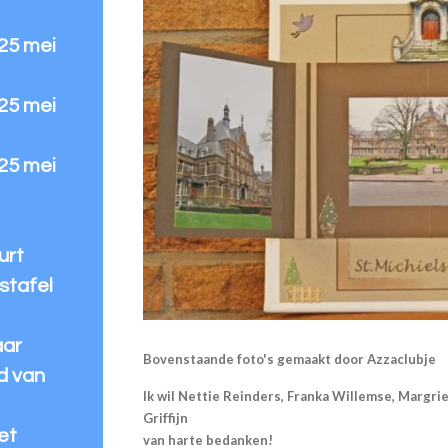
 25 mei
 25 mei
 25 mei
urt
stafel
aar
Bovenstaande foto's gemaakt door Azzaclubje
d van
Ik wil Nettie Reinders, Franka Willemse, Margr
Griffijn
et
van harte bedanken!