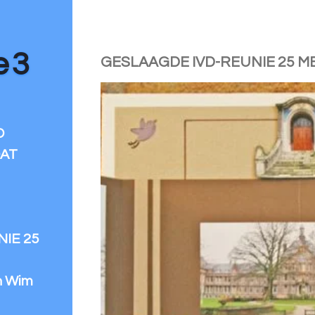
e 3
GESLAAGDE IVD-REUNIE 25 ME
D
DAT
IE 25
n Wim