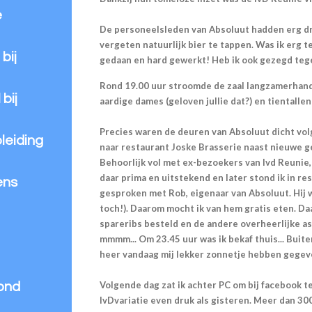
e
De personeelsleden van Absoluut hadden erg dr
vergeten natuurlijk bier te tappen. Was ik erg 
bij
gedaan en hard gewerkt! Heb ik ook gezegd tege
Rond 19.00 uur stroomde de zaal langzamerhand 
bij
aardige dames (geloven jullie dat?) en tientall
Precies waren de deuren van Absoluut dicht volg
leiding
naar restaurant Joske Brasserie naast nieuwe g
Behoorlijk vol met ex-bezoekers van Ivd Reunie,
daar prima en uitstekend en later stond ik in r
ens
gesproken met Rob, eigenaar van Absoluut. Hij 
toch!). Daarom mocht ik van hem gratis eten. Daa
spareribs besteld en de andere overheerlijke a
mmmm... Om 23.45 uur was ik bekaf thuis... Buit
heer vandaag mij lekker zonnetje hebben gegev
Volgende dag zat ik achter PC om bij facebook t
rond
IvDvariatie even druk als gisteren. Meer dan 300