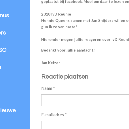
geplaatst bij facebook. Mooi om daar te lezen e
2018 IvD Reunie
inus
Hennie Queens samen met Jan Snijders willen ove
gun ik ze van harte!
ers
Hieronder mogen jullie reageren over IvD Reunie a
VSO
Bedankt voor jullie aandacht!
Jan Keizer
a
Reactie plaatsen
Naam *
nieuwe
E-mailadres *