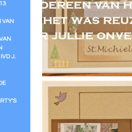
13
N VAN
VAN
N
VD J.
DE
RTY'S