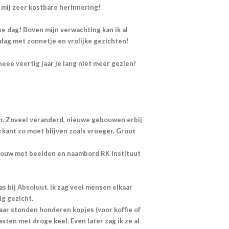
 mij zeer kostbare herinnering!
e dag! Boven mijn verwachting kan ik al
 dag met zonnetje en vrolijke gezichten!
eee veertig jaar je lang niet meer gezien!
n. Zoveel veranderd, nieuwe gebouwen erbij
kant zo moet blijven zoals vroeger. Groot
ouw met beelden en naambord RK Instituut
s bij Absoluut. Ik zag veel mensen elkaar
ig gezicht.
aar stonden honderen kopjes (voor koffie of
sten met droge keel. Even later zag ik ze al