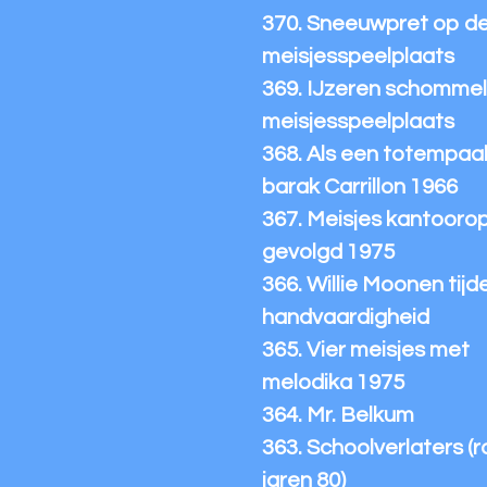
370. Sneeuwpret op d
meisjesspeelplaats
369. IJzeren schommel 
meisjesspeelplaats
368. Als een totempaal 
barak Carrillon 1966
367. Meisjes kantoorop
gevolgd 1975
366. Willie Moonen tijd
handvaardigheid
365. Vier meisjes met
melodika 1975
364. Mr. Belkum
363. Schoolverlaters (
jaren 80)