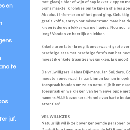
met glaasje bier of wijn of sap lekker kleppen m
es en
Soms maakte ik rondjes om te kijken of alles go
Absoluut informeren of het goed ging. Gelukkig 
gratis koffie, sorry voor misverstand maar het d
n
kreeg iedereen lekker warme hapjes. Nou nou, a
leeg! Vonden ze heerlijk en lekker!
ngens
Enkele uren later kreeg ik onverwacht grote ver
prachtige azza met prachtige foto's van het hoo
n
moest ik enkele traantjes wegpikken. Erg mooi!
ana te
De vrijwilligers Helma Dijkmans, Jan Snijders, 
moesten onverwacht naar binnen komen in opdra
toespraak houden om ze en natuurlijk ik om na
toespraak en we kregen van hem enveloppe met 
namens ALLE bezoekers. Hennie van harte bedan
bos
attenties!
VRIJWILLIGERS
er juf.
Natuurlijk wil ik ze bovengenoemde personen oo
Dankzij hun tomeloze inzet was de IvD Reunie v