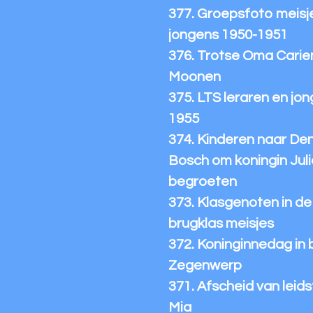
377. Groepsfoto meisj
jongens 1950-1951
376. Trotse Oma Carie
Moonen
375. LTS leraren en jo
1955
374. Kinderen naar De
Bosch om koningin Juli
begroeten
373. Klasgenoten in de
brugklas meisjes
372. Koninginnedag in 
Zegenwerp
371. Afscheid van leidst
Mia