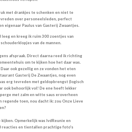
uk met drankjes te schenken en niet te
tevreden over personeelsleden, perfect
n eigenaar Paulus van Gasterij Zwaantjes.
leeg en kreeg ik ruim 300 zoentjes van
en schouderklopjes van de mannen.
ens afspraak. Direct daarna reed ik richting
emeentehuis om te kijken hoe het daar was.
 Daar ook gezellig en ze vonden het eten
estaurant Gasterij De Zwaantjes, nog even
was erg tevreden met geldopbrengst (logisch
r ook behoorlijk vol! De ene heeft lekker
sperge met zalm en witte saus eroverheen
en regende toen, nou dacht ik: zou Onze Lieve
en?
e kijken. Opmerkelijk was IvdReunie en
 reacties en tientallen prachtige foto's