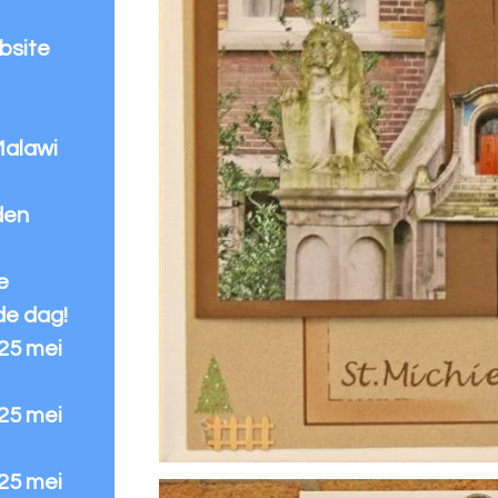
bsite
Malawi
den
e
de dag!
 25 mei
 25 mei
 25 mei