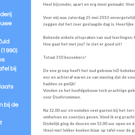
Heel bijzonder, apart en erg mooi gemaakt. Voor
derij
Voor mij was zaterdag 25 mei 2013 onvergetelijk
ieuwe
zeggen dat het zeer geslaagde dag is. Heerlijke
Bekende enkele uitspraken van oud leerlingen: h
Zuid
Hoe gaat het met jou? Je ziet er goed uit!
 (1990)
Totaal 310 bezoekers!
os
fel bij
De ene groep heeft het oud gebouw IvD bekeke
enz en achteraf waren ze van mening dat de voor
hadden ze gelijk!
laats
Vonden ze het hoofdgebouw toch prachtige geb
voor Doofstommen.
 bij de
Na 12.00 uur stroomden veel gasten bij het terra
omhelsen en zoentjes geven. Vond ik erg pracht
t
Eindelijk ging de deuren om 13.00 uur open en d
thee) met lekker koeken klaar op tafel voor de ga