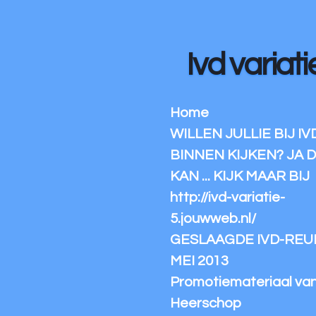
Ga
direct
naar
Ivd variati
de
hoofdinhoud
Home
WILLEN JULLIE BIJ IV
BINNEN KIJKEN? JA 
KAN ... KIJK MAAR BIJ
http://ivd-variatie-
5.jouwweb.nl/
GESLAAGDE IVD-REUN
MEI 2013
Promotiemateriaal va
Heerschop