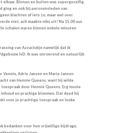
et elkaar. Binnen en buiten was supergezellig.
ed ging en ook bij persoonsleden van
geen klachten of iets zo, maar wel over
eerde niet, ach maakte niks uit! Na 15.00 uur
lle schalen waren binnen enkele minuten
rassing van Azzaclubje namelijk dat ik
fdgebouw IvD. Ik was onroerend en natuurlijk
Cor Vennix, Adrie Jansen en Marie Jansen
cht van Hennie Queens, want hij wilde
ar toespraak door Hennie Queens. Erg mooie
inhoud en prachige bloemen. Dat deed hij
kt voor je prachtige toespraak en leuke
k bedanken voor hun vrijwillige bijdrage.
lekkenloos verlopen.